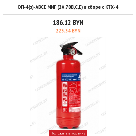
ОП-4(з)-АВСЕ МИГ (2А,70В,С,Е) в сборе с КТХ-4
186.12 BYN
223.34 BYN
Положить в корзину