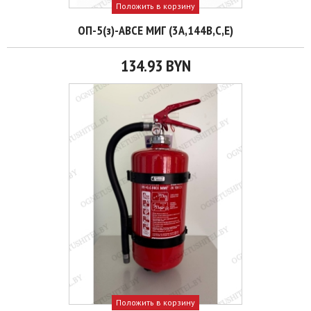
Положить в корзину
ОП-5(з)-АВСЕ МИГ (3А,144В,С,Е)
134.93 BYN
Положить в корзину