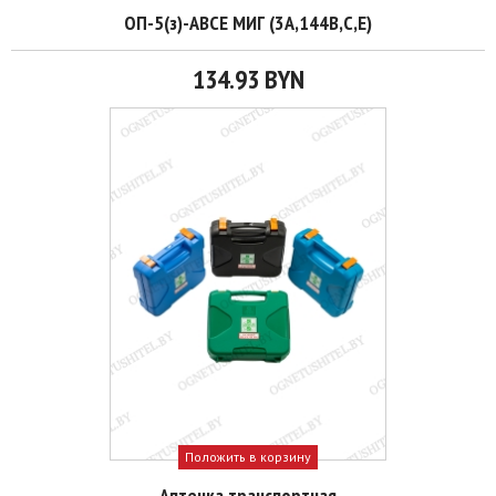
ОП-5(з)-АВСЕ МИГ (3А,144В,С,Е)
134.93 BYN
Положить в корзину
Аптечка транспортная